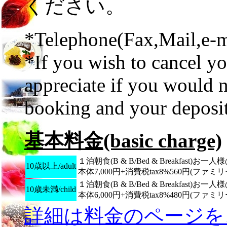
ください。
*Telephone(Fax,Mail,e-m
*If you wish to cancel y
appreciate if you would n
booking and your deposit
基本料金(basic charge)
１泊朝食(B & B/Bed & Breakfast)お一人様@\7,
10歳以上/adult
本体7,000円+消費税tax8%560円(ファミ
１泊朝食(B & B/Bed & Breakfast)お一人様@\6,
10歳未満/child
本体6,000円+消費税tax8%480円(ファミ
詳細は料金のページを