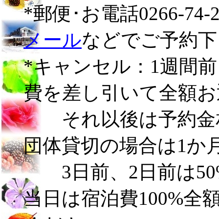
*郵便･お電話0266-74-22
メール
などでご予約下
*キャンセル：1週間
費を差し引いて全額お
それ以後は予約金相
団体貸切の場合は1か
3日前、2日前は50
当日は宿泊費100%