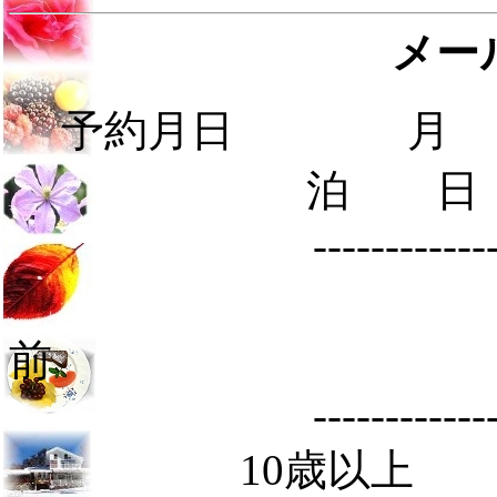
メー
予約月日 月 
泊 
----------------------
----------------------
10歳以上 名