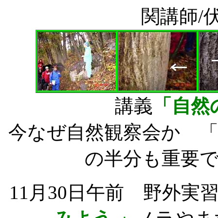
関講師/
講義
「自然
今なぜ自然観察会か 
の半分も重要
11月30日午前 野外実