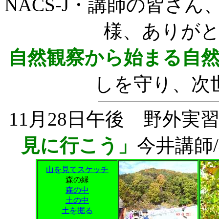
NACS-J・講師の皆さ
様、ありが
自然観察から始まる自
しを守り、次
11月28日午後 野外実
見に行こう」
今井講師
山を見てスケッチ
森の縁
森の中
土の中
土を掘る