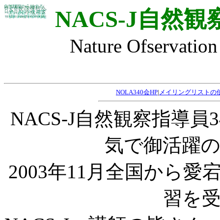
NACS-J自然
Nature Ofservation
NOLA340会HP
|
メイリングリストの
NACS-J自然観察指導
気で御活躍
2003年11月全国から
習を