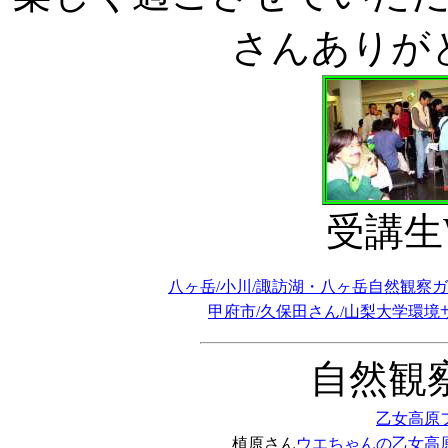
さんありが
受講生W
八ヶ岳/小川/諏訪湖・八ヶ岳自然観察
甲府市/久保田さん/山梨大学環境サ
自然観
乙女高原
植原さん
ウエちゃんの乙女高