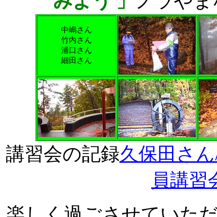
みよう 」
ノラやま
中嶋さん
竹内さん
浦口さん
細田さん
講習会の記録
久保田さん/
員講習
楽しく過ごさせていた