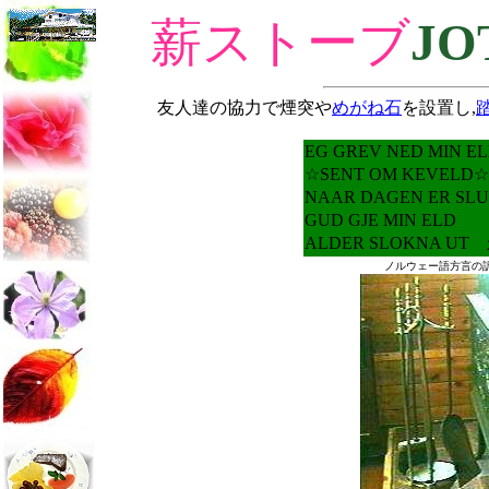
薪ストーブ
JO
友人達の協力で煙突や
めがね石
を設置し,
EG GREV NED 
☆SENT OM K
NAAR DAGEN E
GUD GJE MI
ALDER SLOKNA
ノルウェー語方言の訳は国