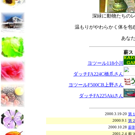
深緑に動物たちの
温もりがやわらかく体を包
あな
薪ス
ヨツール118小川
ダッチFA224C橋爪さん
ヨツールF500CB上野さん
ダッチFA225Akiさん
2000.3.19-20
第
2000.9.1
第
2000.10.28
薪割
2001.2.4
薪