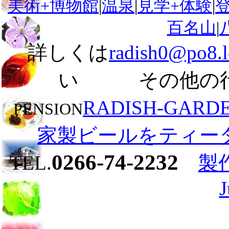
美術+博物館
|
温泉
|
見学+体験
|
百名山
|
詳しくは
radish0@po8.l
い その他の
RADISH-GARD
PENSION
家製ビールをティー
0266-74-2232
TEL.
製作
J