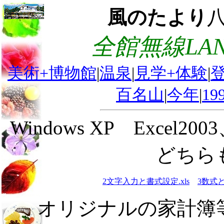
風のたより
全館無線LA
美術+博物館
|
温泉
|
見学+体験
|
百名山
|
今年
|
19
Windows XP Excel200
どちら
2文字入力と書式設定.xls
3数式と
オリジナルの家計簿